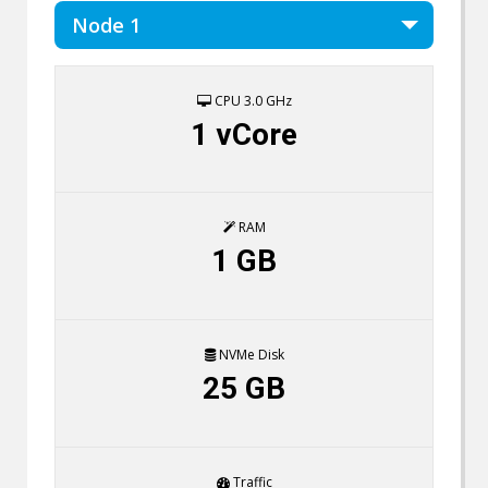
CPU 3.0 GHz
1 vCore
RAM
1 GB
NVMe Disk
25 GB
Traffic